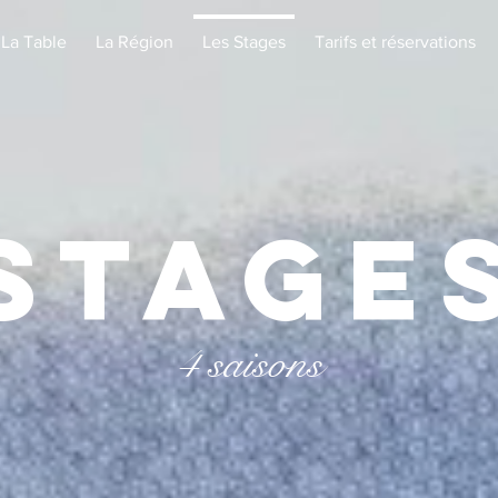
La Table
La Région
Les Stages
Tarifs et réservations
Stage
4 saisons